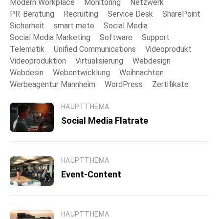
Modern Workplace
Monitoring
Netzwerk
PR-Beratung
Recruiting
Service Desk
SharePoint
Sicherheit
smart mete
Social Media
Social Media Marketing
Software
Support
Telematik
Unified Communications
Videoprodukt
Videoproduktion
Virtualisierung
Webdesign
Webdesin
Webentwicklung
Weihnachten
Werbeagentur Mannheim
WordPress
Zertifikate
HAUPTTHEMA
Social Media Flatrate
HAUPTTHEMA
Event-Content
HAUPTTHEMA