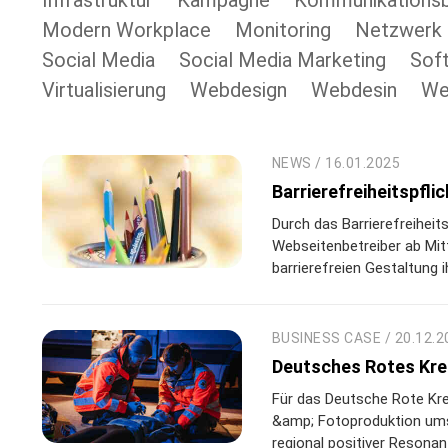
Infrastruktur
Kampagne
Kommunikationsb
Modern Workplace
Monitoring
Netzwerk
Social Media
Social Media Marketing
Sof
Virtualisierung
Webdesign
Webdesin
We
NEWS / 16.01.2025
Barrierefreiheitspfli
Durch das Barrierefreihe
Webseitenbetreiber ab Mi
barrierefreien Gestaltung 
BUSINESS CASE / 20.12.2
Deutsches Rotes Kre
Für das Deutsche Rote Kre
&amp; Fotoproduktion ums
regional positiver Resonanz.