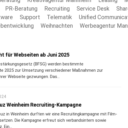
eratung
Kreativagentur Mannheim
Leasing
M
PR-Beratung
Recruiting
Service Desk
Shar
tware
Support
Telematik
Unified Communica
bentwicklung
Weihnachten
Werbeagentur Man
cht für Webseiten ab Juni 2025
itsstärkungsgesetz (BFSG) werden bestimmte
tte 2025 zur Umsetzung verschiedener Maßnahmen zur
ihrer Webseite gezwungen. Das...
024
uz Weinheim Recruiting-Kampagne
uz in Weinheim durften wir eine Recruitingkampagne mit Film-
etzen. Die Kampagne erfreut sich verbandsintern sowie
 Ein...