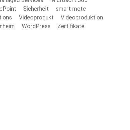
anaged Services
Microsoft 365
ePoint
Sicherheit
smart mete
tions
Videoprodukt
Videoproduktion
nheim
WordPress
Zertifikate