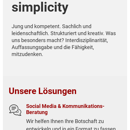
simplicity
Content
Jung und kompetent. Sachlich und
Mit Blick fürs Detail und jahrelanger Erfahrung
leidenschaftlich. Strukturiert und kreativ. Was
in der Begleitung von Events erstellen wir
uns besonders macht? Interdisziplinarität,
Foto- & Videoinhalte von Ihrer Veranstaltung,
Auffassungsgabe und die Fähigkeit,
die Überzeugen!
mitzudenken.
Mehr erfahren

Unsere Lösungen
Social Media & Kommunikations-

Beratung
Wir helfen Ihnen Ihre Botschaft zu
entwickeln und in ein Format zu fassen,