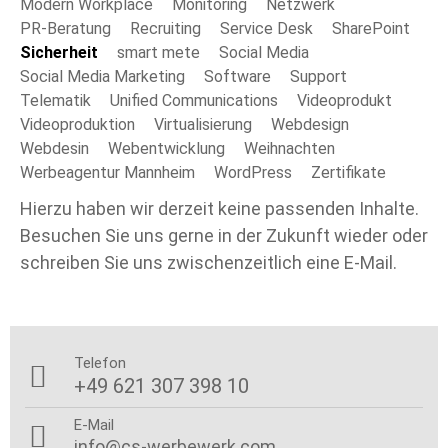
Modern Workplace
Monitoring
Netzwerk
PR-Beratung
Recruiting
Service Desk
SharePoint
Sicherheit
smart mete
Social Media
Social Media Marketing
Software
Support
Telematik
Unified Communications
Videoprodukt
Videoproduktion
Virtualisierung
Webdesign
Webdesin
Webentwicklung
Weihnachten
Werbeagentur Mannheim
WordPress
Zertifikate
Hierzu haben wir derzeit keine passenden Inhalte.
Besuchen Sie uns gerne in der Zukunft wieder oder
schreiben Sie uns zwischenzeitlich eine E-Mail.
Telefon

+49 621 307 398 10
E-Mail

info@cs-werbewerk.com