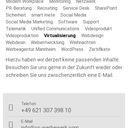
Modern Workplace
Monitoring
Netzwerk
PR-Beratung
Recruiting
Service Desk
SharePoint
Sicherheit
smart mete
Social Media
Social Media Marketing
Software
Support
Telematik
Unified Communications
Videoprodukt
Videoproduktion
Virtualisierung
Webdesign
Webdesin
Webentwicklung
Weihnachten
Werbeagentur Mannheim
WordPress
Zertifikate
Hierzu haben wir derzeit keine passenden Inhalte.
Besuchen Sie uns gerne in der Zukunft wieder oder
schreiben Sie uns zwischenzeitlich eine E-Mail.
Telefon

+49 621 307 398 10
E-Mail

info@cs-werbewerk.com