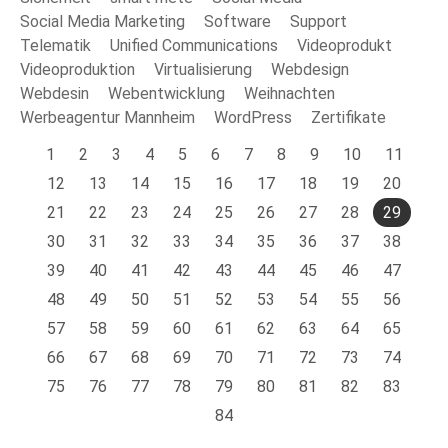
Social Media Marketing
Software
Support
Telematik
Unified Communications
Videoprodukt
Videoproduktion
Virtualisierung
Webdesign
Webdesin
Webentwicklung
Weihnachten
Werbeagentur Mannheim
WordPress
Zertifikate
1
2
3
4
5
6
7
8
9
10
11
12
13
14
15
16
17
18
19
20
21
22
23
24
25
26
27
28
29
30
31
32
33
34
35
36
37
38
39
40
41
42
43
44
45
46
47
48
49
50
51
52
53
54
55
56
57
58
59
60
61
62
63
64
65
66
67
68
69
70
71
72
73
74
75
76
77
78
79
80
81
82
83
84