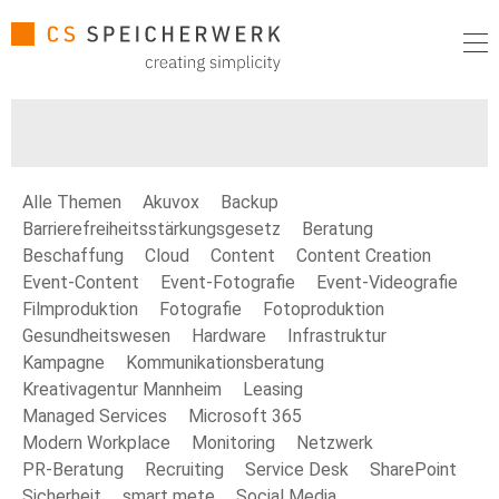
Alle Themen
Akuvox
Backup
Barrierefreiheitsstärkungsgesetz
Beratung
Beschaffung
Cloud
Content
Content Creation
Event-Content
Event-Fotografie
Event-Videografie
Filmproduktion
Fotografie
Fotoproduktion
Gesundheitswesen
Hardware
Infrastruktur
Kampagne
Kommunikationsberatung
Kreativagentur Mannheim
Leasing
Managed Services
Microsoft 365
Modern Workplace
Monitoring
Netzwerk
PR-Beratung
Recruiting
Service Desk
SharePoint
Sicherheit
smart mete
Social Media