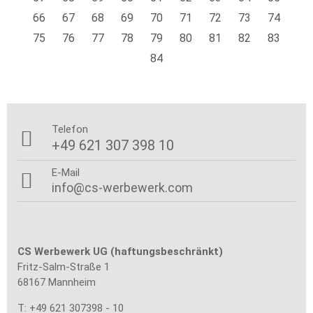
66
67
68
69
70
71
72
73
74
75
76
77
78
79
80
81
82
83
84
Telefon

+49 621 307 398 10
E-Mail

info@cs-werbewerk.com
CS Werbewerk UG (haftungsbeschränkt)
Fritz-Salm-Straße 1
68167 Mannheim
T: +49 621 307398 - 10