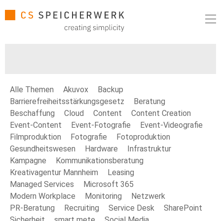
Alle Themen
Akuvox
Backup
Barrierefreiheitsstärkungsgesetz
Beratung
Beschaffung
Cloud
Content
Content Creation
Event-Content
Event-Fotografie
Event-Videografie
Filmproduktion
Fotografie
Fotoproduktion
Gesundheitswesen
Hardware
Infrastruktur
Kampagne
Kommunikationsberatung
Kreativagentur Mannheim
Leasing
Managed Services
Microsoft 365
Modern Workplace
Monitoring
Netzwerk
PR-Beratung
Recruiting
Service Desk
SharePoint
Sicherheit
smart mete
Social Media