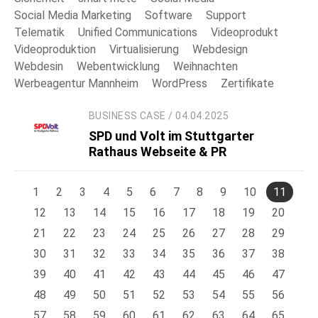
Social Media Marketing
Software
Support
Telematik
Unified Communications
Videoprodukt
Videoproduktion
Virtualisierung
Webdesign
Webdesin
Webentwicklung
Weihnachten
Werbeagentur Mannheim
WordPress
Zertifikate
BUSINESS CASE / 04.04.2025
SPD und Volt im Stuttgarter
Rathaus Webseite & PR
1
2
3
4
5
6
7
8
9
10
11
12
13
14
15
16
17
18
19
20
21
22
23
24
25
26
27
28
29
30
31
32
33
34
35
36
37
38
39
40
41
42
43
44
45
46
47
48
49
50
51
52
53
54
55
56
57
58
59
60
61
62
63
64
65