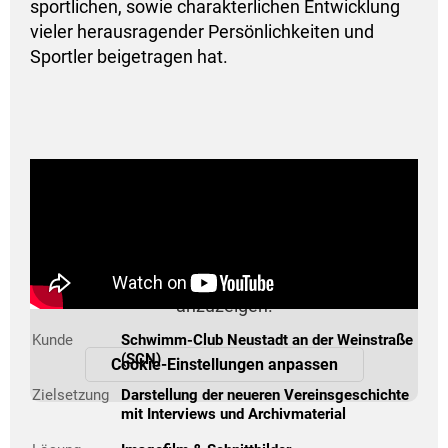
sportlichen, sowie charakterlichen Entwicklung
vieler herausragender Persönlichkeiten und
Sportler beigetragen hat.
Video deaktiviert
Bitte aktivieren Sie Cookies zur
Nutzererfahrung, um diesen Video-Inhalt
anzuzeigen.
Kunde
Schwimm-Club Neustadt an der Weinstraße
(SCN)
Cookie-Einstellungen anpassen
Zielsetzung
Darstellung der neueren Vereinsgeschichte
mit Interviews und Archivmaterial